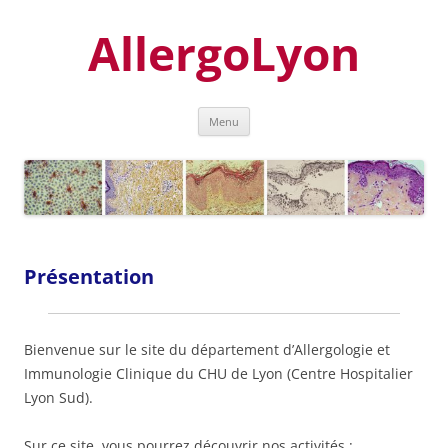
Aller
au
AllergoLyon
contenu
Menu
Présentation
Bienvenue sur le site du département d’Allergologie et
Immunologie Clinique du CHU de Lyon (Centre Hospitalier
Lyon Sud).
Sur ce site, vous pourrez découvrir nos activités :