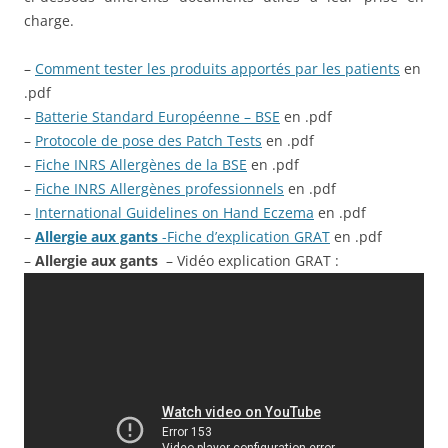
charge.
–
Comment tester les produits apportés par les patients
en
.pdf
–
Batterie Standard Européenne – BSE
en .pdf
–
Protocole de pose des Patch Tests
en .pdf
–
Fiche INRS Allergènes de la BSE
en .pdf
–
Fiche INRS Allergènes professionnels
en .pdf
–
International Guidelines on Hand Eczema
en .pdf
–
Allergie aux gants
-Fiche d’explication GRAT
en .pdf
–
Allergie aux gants
– Vidéo explication GRAT :