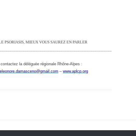
LE PSORIASIS, MIEUX VOUS SAUREZ EN PARLER
_____________________________________________________
contactez la déléguée régionale Rhône-Alpes :
eleonore.damasceno@gmail.com
–
www.aplcp.org