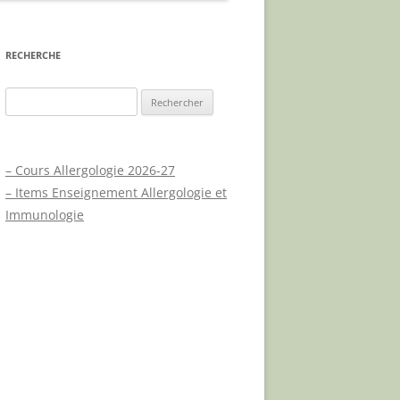
E
RECHERCHE
Rechercher :
X
– Cours Allergologie 2026-27
UES
– Items Enseignement Allergologie et
A.P.L.C.P.
Immunologie
UE
JOURNÉE MONDIALE DU
PSORIASIS
NOUVEAUX TRAITEMENTS
PSORIASIS – PHYSIOPATHOLOGIE