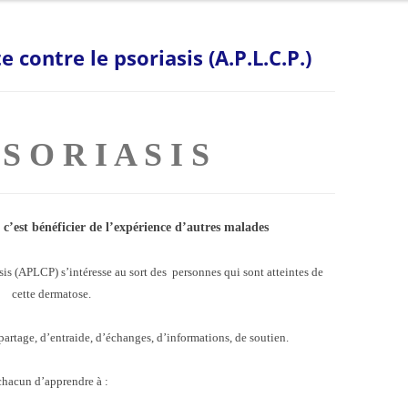
MÉDECINS DU SERVICE
IMMUNOLOGIE POUR LES NULS
DUFRAL (DIPLÔME UNIVERSITAIRE
PATHOLOGIES (MALADIES…)
DERMATITE ATOPIQU
M1 – MASTER IMMUNOLOGIE
e contre le psoriasis (A.P.L.C.P.)
FRANCOPHONE D’ALLERGOLOGIE)
PLAN D’ACCÈS
ECZÉMA DE CONTACT
M2R – MASTER BIOLOGIE DE LA
FST MALADIES ALLERGIQUES
PEAU
STAGES D’OBSERVATION
HYPERSENSIBILITÉ AU
MASTER 1 ALLERGOLOGIE
MÉDICAMENTS
 S O R I A S I S
RAPPORT D’ACTIVITÉ
MODULES D’ENSEIGNEMENT
MALADIES ALLERGIQ
D’ALLERGOLOGIE AURA
ARCHIVE SERVICE ALLERGOLOGIE
PSORIASIS
MASTERCLASS ALLERGOLOGIE ET
 c’est bénéficier de l’expérience d’autres malades
IMMUNOLOGIE CLINIQUE
URTICAIRE CHRONIQ
sis (APLCP) s’intéresse au sort des personnes qui sont atteintes de
BEST OF
cette dermatose.
ARCHIVES
 partage, d’entraide, d’échanges, d’informations, de soutien.
chacun d’apprendre à :