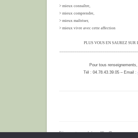
> mieux connaître,
> mieux comprendre,
> mieux maîtriser,
> mieux vivre avec cette affection
PLUS VOUS EN SAUREZ SUR 
____________________________________
Pour tous renseignements, 
Tél : 04.78.43.39.05 – Email :
Fièrement propulsé par WordPress