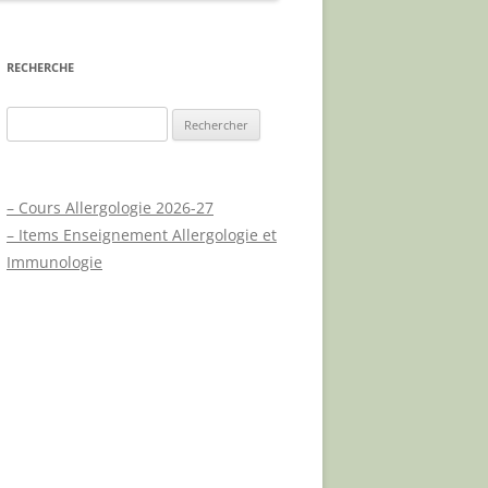
UE
RECHERCHE
T
Rechercher :
UX
– Cours Allergologie 2026-27
QUES
– Items Enseignement Allergologie et
A.P.L.C.P.
Immunologie
QUE
JOURNÉE MONDIALE DU
PSORIASIS
NOUVEAUX TRAITEMENTS
PSORIASIS – PHYSIOPATHOLOGIE