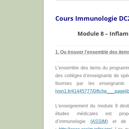
ARTICLES
Cours Immunologie DC
Module 8 – Infla
1. Ou trouver l’ensemble des ite
L’ensemble des items du programme
des collèges d’enseignants de spéc
fournies par les enseignan
lyon1.fr/41445777/0/fiche___page
L’enseignement du module 8 dest
études médicales est pro
d’immunologie
(ASSIM)
et de d