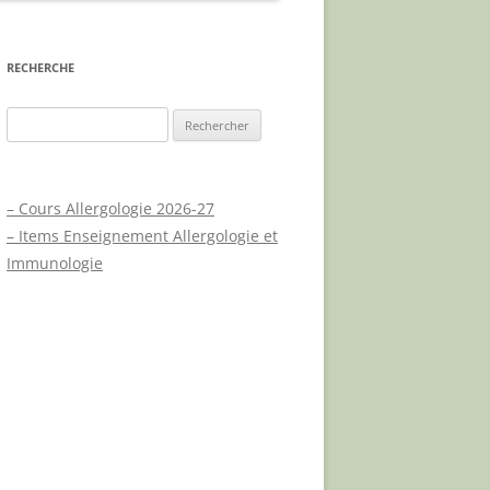
UE
RECHERCHE
T
Rechercher :
UX
– Cours Allergologie 2026-27
QUES
– Items Enseignement Allergologie et
A.P.L.C.P.
Immunologie
QUE
JOURNÉE MONDIALE DU
PSORIASIS
NOUVEAUX TRAITEMENTS
PSORIASIS – PHYSIOPATHOLOGIE