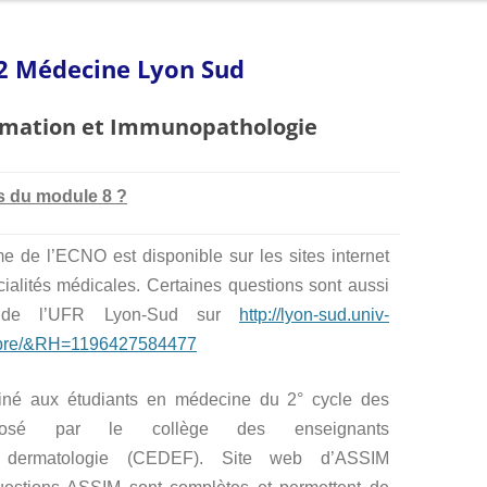
MÉDECINS DU SERVICE
IMMUNOLOGIE POUR LES NULS
DUFRAL (DIPLÔME UNIVERSITAIRE
PATHOLOGIES (MALADIES…)
DERMATITE ATOPIQ
M1 – MASTER IMMUNOLOGIE
2 Médecine Lyon Sud
FRANCOPHONE D’ALLERGOLOGIE)
PLAN D’ACCÈS
ECZÉMA DE CONTAC
M2R – MASTER BIOLOGIE DE LA
FST MALADIES ALLERGIQUES
mmation et Immunopathologie
PEAU
STAGES D’OBSERVATION
HYPERSENSIBILITÉ A
MASTER 1 ALLERGOLOGIE
MÉDICAMENTS
RAPPORT D’ACTIVITÉ
ms du module 8 ?
MODULES D’ENSEIGNEMENT
MALADIES ALLERGI
D’ALLERGOLOGIE AURA
ARCHIVE SERVICE ALLERGOLOGIE
PSORIASIS
 de l’ECNO est disponible sur les sites internet
MASTERCLASS ALLERGOLOGIE ET
ialités médicales. Certaines questions sont aussi
IMMUNOLOGIE CLINIQUE
URTICAIRE CHRONI
ts de l’UFR Lyon-Sud sur
http://lyon-sud.univ-
BEST OF
libre/&RH=1196427584477
ARCHIVES
iné aux étudiants en médecine du 2° cycle des
posé par le collège des enseignants
ermatologie (CEDEF). Site web d’ASSIM