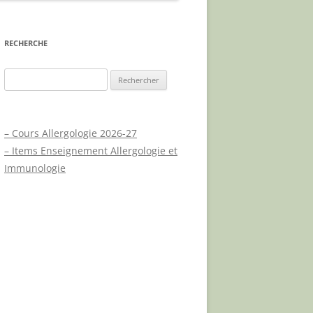
UE
RECHERCHE
T
Rechercher :
UX
– Cours Allergologie 2026-27
QUES
– Items Enseignement Allergologie et
A.P.L.C.P.
Immunologie
QUE
JOURNÉE MONDIALE DU
PSORIASIS
NOUVEAUX TRAITEMENTS
PSORIASIS – PHYSIOPATHOLOGIE