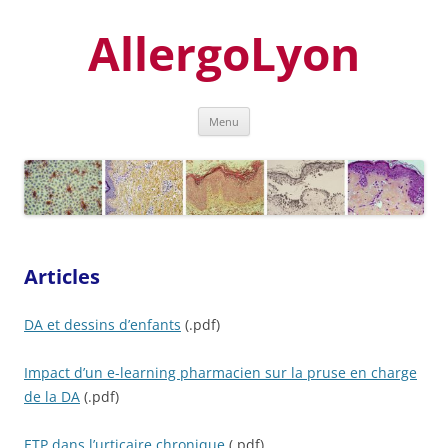
Aller
au
AllergoLyon
contenu
Menu
Articles
DA et dessins d’enfants
(.pdf)
Impact d’un e-learning pharmacien sur la pruse en charge
de la DA
(.pdf)
ETP dans l’urticaire chronique
(.pdf)