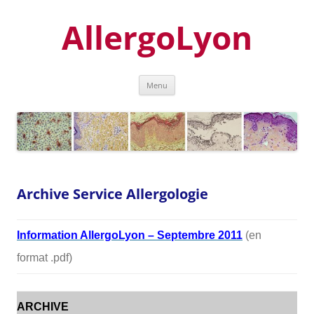
Aller
au
AllergoLyon
contenu
Menu
Archive Service Allergologie
Information AllergoLyon – Septembre 2011
(en
format .pdf)
ARCHIVE