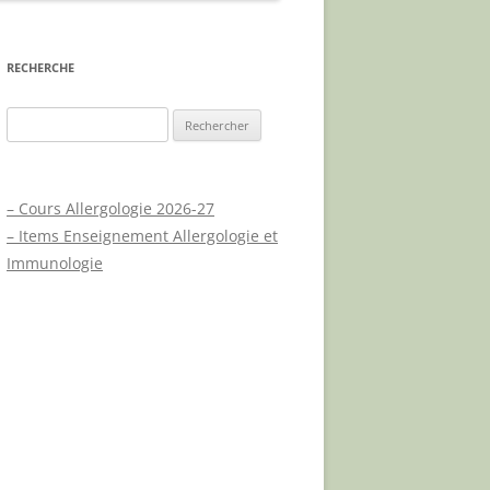
E
RECHERCHE
Rechercher :
X
– Cours Allergologie 2026-27
UES
– Items Enseignement Allergologie et
A.P.L.C.P.
Immunologie
UE
JOURNÉE MONDIALE DU
PSORIASIS
NOUVEAUX TRAITEMENTS
PSORIASIS – PHYSIOPATHOLOGIE