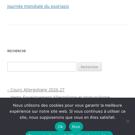
Journée mondiale du psoriasis
RECHERCHE
Rechercher :
– Cours Allergologie 2026-27
– Items Enseignement Allergologie et Immunologie
Nous utilisons des cookies pour vous garantir la meilleure
expérience sur notre site web. Si vous continuez à utiliser ce
site, nous supposerons que vous en êtes satisfait.
Ok
Non
Fièrement propulsé par WordPress