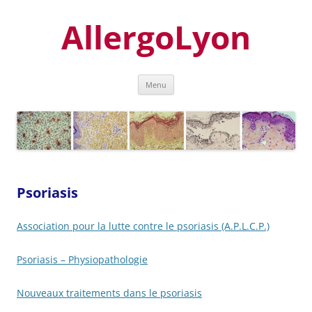
Aller
au
AllergoLyon
contenu
Menu
Psoriasis
Association pour la lutte contre le psoriasis (A.P.L.C.P.)
Psoriasis – Physiopathologie
Nouveaux traitements dans le psoriasis