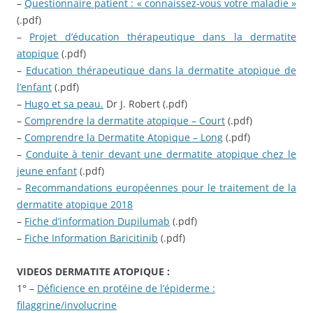
–
Questionnaire patient : « connaissez-vous votre maladie »
(.pdf)
–
Projet d’éducation thérapeutique dans la dermatite
atopique
(.pdf)
–
Education thérapeutique dans la dermatite atopique de
l’enfant
(.pdf)
–
Hugo et sa peau.
Dr J. Robert (.pdf)
–
Comprendre la dermatite atopique – Court
(.pdf)
–
Comprendre la Dermatite Atopique – Long
(.pdf)
–
Conduite à tenir devant une dermatite atopique chez le
jeune enfant
(.pdf)
–
Recommandations européennes pour le traitement de la
dermatite atopique 2018
–
Fiche d’information Dupilumab
(.pdf)
–
Fiche Information Baricitinib
(.pdf)
VIDEOS DERMATITE ATOPIQUE :
1° –
Déficience en protéine de l’épiderme :
filaggrine/involucrine