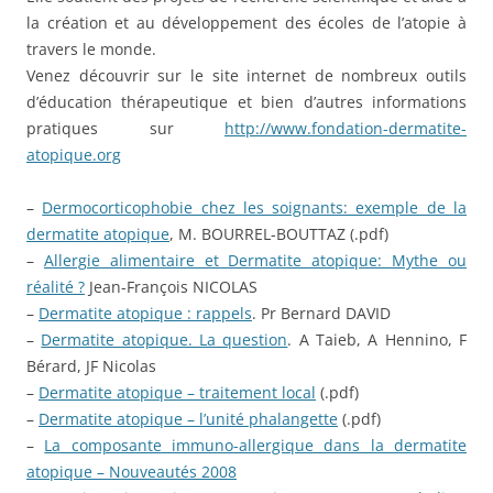
la création et au développement des écoles de l’atopie à
travers le monde.
Venez découvrir sur le site internet de nombreux outils
d’éducation thérapeutique et bien d’autres informations
pratiques sur
http://www.fondation-dermatite-
atopique.org
–
Dermocorticophobie chez les soignants: exemple de la
dermatite atopique
, M. BOURREL-BOUTTAZ (.pdf)
–
Allergie alimentaire et Dermatite atopique: Mythe ou
réalité ?
Jean-François NICOLAS
–
Dermatite atopique : rappels
. Pr Bernard DAVID
–
Dermatite atopique. La question
. A Taieb, A Hennino, F
Bérard, JF Nicolas
–
Dermatite atopique – traitement local
(.pdf)
–
Dermatite atopique – l’unité phalangette
(.pdf)
–
La composante immuno-allergique dans la dermatite
atopique – Nouveautés 2008