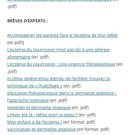
.pdf)
BRÈVES
D’EXPERTS :
Accompagner les parents face à l’eczéma de leur bébé
(en.pdf))
L’eczéma du nourrisson n’est pas dû à une allergie
alimentaire
(en .pdf)
L’eczéma du nourrisson : Une urgence thérapeutique
(en
.pdf)
Eczéma sévère et/ou étendu de l’enfant: Essayez la
technique de « l’habillage »
(en .pdf)
Education thérapeutique dans la dermatite atopique :
l’approche lyonnaise
(en .pdf)
Impetigo et dermatite atopique
(en .pdf)
L’Hiver est là : Hélas pour la peau ?
(en .pdf)
Mon enfant a de l’eczéma ?
(en format .pdf)
Vaccination et dermatite atopique
(en format .pdf)