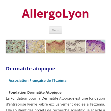
Aller
au
AllergoLyon
contenu
Menu
Dermatite atopique
–
Association Française de l’Eczéma
–
Fondation Dermatite Atopique
:
La Fondation pour la Dermatite Atopique est une fondation
d’entreprise Pierre Fabre exclusivement dédiée à l’eczéma.
Elle soutient des projets de recherche scientifique et aide à