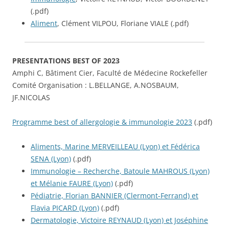
(.pdf)
Aliment
, Clément VILPOU, Floriane VIALE (.pdf)
PRESENTATIONS BEST OF 2023
Amphi C, Bâtiment Cier, Faculté de Médecine Rockefeller
Comité Organisation : L.BELLANGE, A.NOSBAUM,
JF.NICOLAS
Programme best of allergologie & immunologie 2023
(.pdf)
Aliments, Marine MERVEILLEAU (Lyon) et Fédérica
SENA (Lyon)
(.pdf)
Immunologie – Recherche, Batoule MAHROUS (Lyon)
et Mélanie FAURE (Lyon)
(.pdf)
Pédiatrie, Florian BANNIER (Clermont-Ferrand) et
Flavia PICARD (Lyon)
(.pdf)
Dermatologie, Victoire REYNAUD (Lyon) et Joséphine