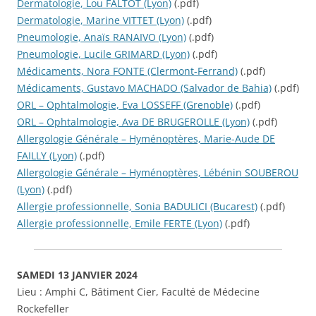
Dermatologie, Lou FALTOT (Lyon)
(.pdf)
Dermatologie, Marine VITTET (Lyon)
(.pdf)
Pneumologie, Anaïs RANAIVO (Lyon)
(.pdf)
Pneumologie, Lucile GRIMARD (Lyon)
(.pdf)
Médicaments, Nora FONTE (Clermont-Ferrand)
(.pdf)
Médicaments, Gustavo MACHADO (Salvador de Bahia)
(.pdf)
ORL – Ophtalmologie, Eva LOSSEFF (Grenoble)
(.pdf)
ORL – Ophtalmologie, Ava DE BRUGEROLLE (Lyon)
(.pdf)
Allergologie Générale – Hyménoptères, Marie-Aude DE
FAILLY (Lyon)
(.pdf)
Allergologie Générale – Hyménoptères, Lébénin SOUBEROU
(Lyon)
(.pdf)
Allergie professionnelle, Sonia BADULICI (Bucarest)
(.pdf)
Allergie professionnelle, Emile FERTE (Lyon)
(.pdf)
SAMEDI 13 JANVIER 2024
Lieu : Amphi C, Bâtiment Cier, Faculté de Médecine
Rockefeller