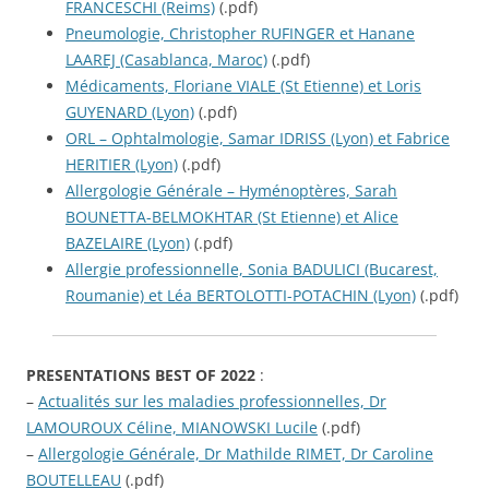
FRANCESCHI (Reims)
(.pdf)
Pneumologie, Christopher RUFINGER et Hanane
LAAREJ (Casablanca, Maroc)
(.pdf)
Médicaments, Floriane VIALE (St Etienne) et Loris
GUYENARD (Lyon)
(.pdf)
ORL – Ophtalmologie, Samar IDRISS (Lyon) et Fabrice
HERITIER (Lyon)
(.pdf)
Allergologie Générale – Hyménoptères, Sarah
BOUNETTA-BELMOKHTAR (St Etienne) et Alice
BAZELAIRE (Lyon)
(.pdf)
Allergie professionnelle, Sonia BADULICI (Bucarest,
Roumanie) et Léa BERTOLOTTI-POTACHIN (Lyon)
(.pdf)
PRESENTATIONS BEST OF 2022
:
–
Actualités sur les maladies professionnelles, Dr
LAMOUROUX Céline, MIANOWSKI Lucile
(.pdf)
–
Allergologie Générale, Dr Mathilde RIMET, Dr Caroline
BOUTELLEAU
(.pdf)