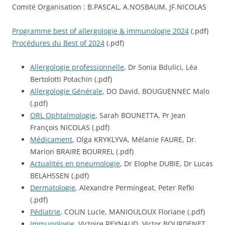
Comité Organisation : B.PASCAL, A.NOSBAUM, JF.NICOLAS
Programme best of allergologie & immunologie 2024
(.pdf)
Procédures du Best of 2024
(.pdf)
Allergologie professionnelle
, Dr Sonia Bdulici, Léa
Bertolotti Potachin (.pdf)
Allergologie Générale
, DO David, BOUGUENNEC Malo
(.pdf)
ORL Ophtalmologie
, Sarah BOUNETTA, Pr Jean
François NICOLAS (.pdf)
Médicament
, Olga KRYKLYVA, Mélanie FAURE, Dr.
Marion BRAIRE BOURREL (.pdf)
Actualités en pneumologie
, Dr Elophe DUBIE, Dr Lucas
BELAHSSEN (.pdf)
Dermatologie
, Alexandre Permingeat, Peter Refki
(.pdf)
Pédiatrie
, COLIN Lucie, MANIOULOUX Floriane (.pdf)
Immunologie
, Victoire REYNAUD, Victor BOURDENET