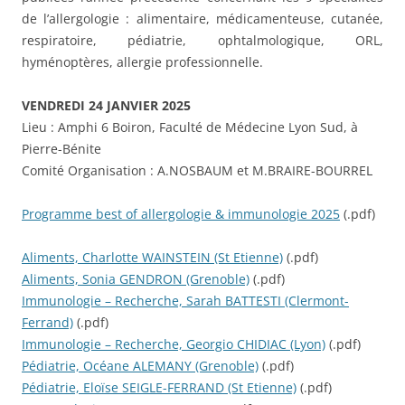
de l’allergologie : alimentaire, médicamenteuse, cutanée,
respiratoire, pédiatrie, ophtalmologique, ORL,
hyménoptères, allergie professionnelle.
VENDREDI 24 JANVIER 2025
Lieu : Amphi 6 Boiron, Faculté de Médecine Lyon Sud, à
Pierre-Bénite
Comité Organisation : A.NOSBAUM et M.BRAIRE-BOURREL
Programme best of allergologie & immunologie 2025
(.pdf)
Aliments, Charlotte WAINSTEIN (St Etienne)
(.pdf)
Aliments, Sonia GENDRON (Grenoble)
(.pdf)
Immunologie – Recherche, Sarah BATTESTI (Clermont-
Ferrand)
(.pdf)
Immunologie – Recherche, Georgio CHIDIAC (Lyon)
(.pdf)
Pédiatrie, Océane ALEMANY (Grenoble)
(.pdf)
Pédiatrie, Eloïse SEIGLE-FERRAND (St Etienne)
(.pdf)