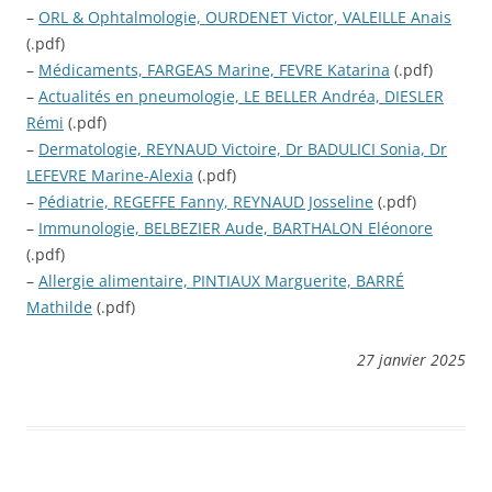
–
ORL & Ophtalmologie, OURDENET Victor, VALEILLE Anais
(.pdf)
–
Médicaments, FARGEAS Marine, FEVRE Katarina
(.pdf)
–
Actualités en pneumologie, LE BELLER Andréa, DIESLER
Rémi
(.pdf)
–
Dermatologie, REYNAUD Victoire, Dr BADULICI Sonia, Dr
LEFEVRE Marine-Alexia
(.pdf)
–
Pédiatrie, REGEFFE Fanny, REYNAUD Josseline
(.pdf)
–
Immunologie, BELBEZIER Aude, BARTHALON Eléonore
(.pdf)
–
Allergie alimentaire, PINTIAUX Marguerite, BARRÉ
Mathilde
(.pdf)
27 janvier 2025