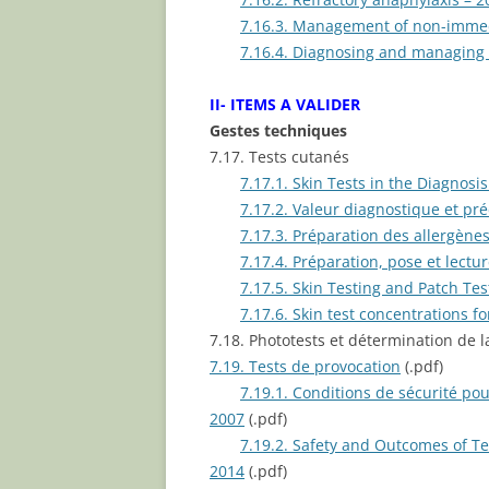
7.16.3. Management of non-immedi
7.16.4. Diagnosing and managing p
II- ITEMS A VALIDER
Gestes techniques
7.17. Tests cutanés
7.17.1. Skin Tests in the Diagnosi
7.17.2. Valeur diagnostique et pr
7.17.3. Préparation des allergènes
7.17.4. Préparation, pose et lectu
7.17.5. Skin Testing and Patch Te
7.17.6. Skin test concentrations 
7.18. Phototests et détermination de 
7.19. Tests de provocation
(.pdf)
7.19.1. Conditions de sécurité pou
2007
(.pdf)
7.19.2. Safety and Outcomes of Te
2014
(.pdf)