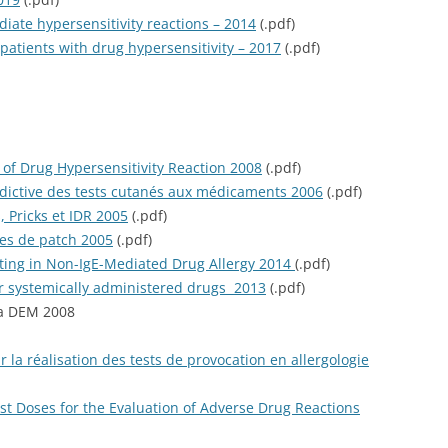
ate hypersensitivity reactions – 2014
(.pdf)
atients with drug hypersensitivity – 2017
(.pdf)
s of Drug Hypersensitivity Reaction 2008
(.pdf)
édictive des tests cutanés aux médicaments 2006
(.pdf)
, Pricks et IDR 2005
(.pdf)
res de patch 2005
(.pdf)
sting in Non-IgE-Mediated Drug Allergy 2014
(.pdf)
for systemically administered drugs 2013
(.pdf)
la DEM 2008
r la réalisation des tests de provocation en allergologie
st Doses for the Evaluation of Adverse Drug Reactions