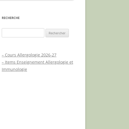
E
RECHERCHE
Rechercher :
X
– Cours Allergologie 2026-27
UES
– Items Enseignement Allergologie et
A.P.L.C.P.
Immunologie
UE
JOURNÉE MONDIALE DU
PSORIASIS
NOUVEAUX TRAITEMENTS
PSORIASIS – PHYSIOPATHOLOGIE