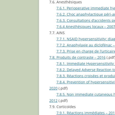
7.6. Anesthésiques
7.6.1. Perioperative immediate hyp
7.6.2. Choc anaphylactique péri-
7.6.3. Consultations d’accidents 
7.6.4 Anesthésiques locaux – 200
7.7. AINS
7.7.1. NSAID hypersensitivity: d
7.7.2. Anaphylaxie au diclofénac 
7.7.3. Prise en charge de l’urticai
7.8. Produits de contraste – 2016
(.pdf
7.8.1. Immediate Hypersensitivity
7.8.2. Delayed Adverse Reaction 
7.8.3. Réactions croisées et produ
7.8.4. Prevention of hypersensitiv
2020
(.pdf)
7.8.5. Non immediate cutaneous hy
2012
(.pdf)
7.9. Corticoïdes
7.9.1. Réactions immédiates – 20