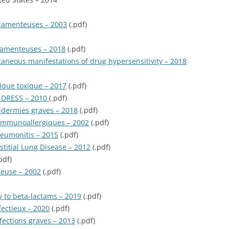
dicamenteuses – 2003
(.pdf)
camenteuses – 2018
(.pdf)
cutaneous manifestations of drug hypersensitivity – 2018
ique toxique – 2017
(.pdf)
u DRESS – 2010
(.pdf)
xidermies graves – 2018
(.pdf)
 immunoallergiques – 2002
(.pdf)
Pneumonitis – 2015
(.pdf)
stitial Lung Disease – 2012
(.pdf)
pdf)
euse – 2002
(.pdf)
ty to beta-lactams – 2019
(.pdf)
fectieux – 2020
(.pdf)
infections graves – 2013
(.pdf)