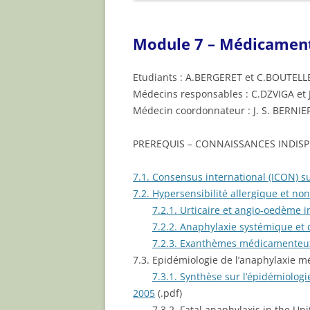
ARTICLES
Module 7 – Médicamen
Etudiants : A.BERGERET et C.BOUTEL
Médecins responsables : C.DZVIGA et 
Médecin coordonnateur : J. S. BERNIE
PREREQUIS – CONNAISSANCES INDIS
7.1. Consensus international (ICON) s
7.2. Hypersensibilité allergique et n
7.2.1. Urticaire et angio-oedème 
7.2.2. Anaphylaxie systémique e
7.2.3. Exanthèmes médicamenteux
7.3. Epidémiologie de l’anaphylaxie 
7.3.1. Synthèse sur l’épidémiolog
2005
(.pdf)
7.3.2. Fatal anaphylaxis in the Uni