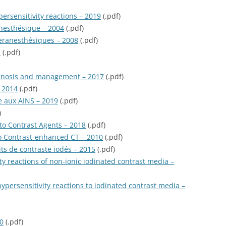
ersensitivity reactions – 2019
(.pdf)
anesthésique – 2004
(.pdf)
peranesthésiques – 2008
(.pdf)
7
(.pdf)
iagnosis and management – 2017
(.pdf)
– 2014
(.pdf)
re aux AINS – 2019
(.pdf)
)
 to Contrast Agents – 2018
(.pdf)
to Contrast-enhanced CT – 2010
(.pdf)
its de contraste iodés – 2015
(.pdf)
ity reactions of non-ionic iodinated contrast media –
persensitivity reactions to iodinated contrast media –
10
(.pdf)