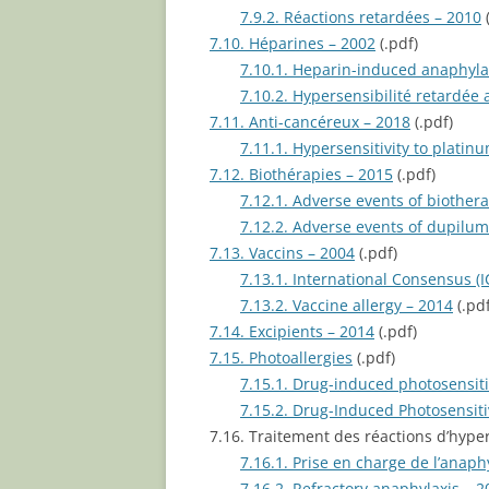
7.9.2. Réactions retardées – 2010
(
7.10. Héparines – 2002
(.pdf)
7.10.1. Heparin-induced anaphyla
7.10.2. Hypersensibilité retardée
7.11. Anti-cancéreux – 2018
(.pdf)
7.11.1. Hypersensitivity to plat
7.12. Biothérapies – 2015
(.pdf)
7.12.1. Adverse events of biother
7.12.2. Adverse events of dupilu
7.13. Vaccins – 2004
(.pdf)
7.13.1. International Consensus (I
7.13.2. Vaccine allergy – 2014
(.pdf
7.14. Excipients – 2014
(.pdf)
7.15. Photoallergies
(.pdf)
7.15.1. Drug-induced photosensitiv
7.15.2. Drug-Induced Photosensit
7.16. Traitement des réactions d’hyp
7.16.1. Prise en charge de l’anap
7.16.2. Refractory anaphylaxis – 2