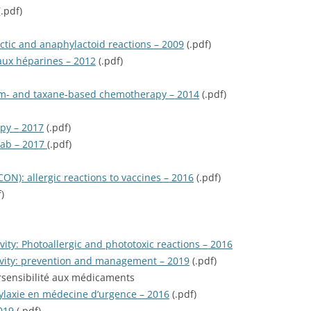
.pdf)
ctic and anaphylactoid reactions – 2009
(.pdf)
 aux héparines – 2012
(.pdf)
inum- and taxane-based chemotherapy – 2014
(.pdf)
apy – 2017
(.pdf)
mab – 2017
(.pdf)
CON): allergic reactions to vaccines – 2016
(.pdf)
)
ity: Photoallergic and phototoxic reactions – 2016
ivity: prevention and management – 2019
(.pdf)
ersensibilité aux médicaments
hylaxie en médecine d’urgence – 2016
(.pdf)
019
(.pdf)