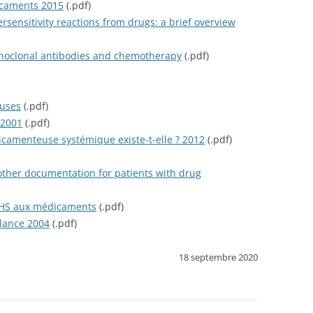
icaments 2015
(.pdf)
rsensitivity reactions from drugs: a brief overview
onoclonal antibodies and chemotherapy
(.pdf)
euses
(.pdf)
 2001
(.pdf)
dicamenteuse systémique existe-t-elle ? 2012
(.pdf)
other documentation for patients with drug
d’HS aux médicaments
(.pdf)
ilance 2004
(.pdf)
18 septembre 2020