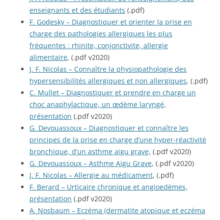
enseignants et des étudiants
(.pdf)
F. Godesky – Diagnostiquer et orienter la prise en
charge des pathologies allergiques les plus
fréquentes : rhinite, conjonctivite, allergie
alimentaire
, (.pdf v2020)
J. F. Nicolas – Connaître la physiopathologie des
hypersensibilités allergiques et non allergiques
, (.pdf)
C. Mullet – Diagnostiquer et prendre en charge un
choc anaphylactique, un œdème laryngé,
présentation
(.pdf v2020)
G. Devouassoux – Diagnostiquer et connaître les
principes de la prise en charge d’une hyper-réactivité
bronchique, d’un asthme aigu grave,
(.pdf v2020)
G. Devouassoux – Asthme Aigu Grave
, (.pdf v2020)
J. F. Nicolas – Allergie au médicament
, (.pdf)
F. Berard – Urticaire chronique et angioedèmes,
présentation
(.pdf v2020)
A. Nosbaum – Eczéma (dermatite atopique et eczéma