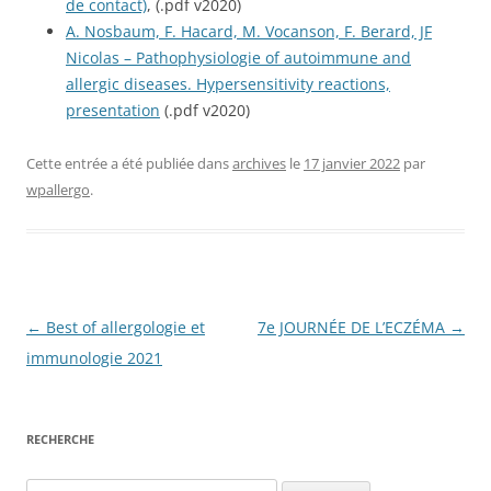
de contact)
, (.pdf v2020)
A. Nosbaum, F. Hacard, M. Vocanson, F. Berard, JF
Nicolas – Pathophysiologie of autoimmune and
allergic diseases. Hypersensitivity reactions,
presentation
(.pdf v2020)
Cette entrée a été publiée dans
archives
le
17 janvier 2022
par
wpallergo
.
Navigation
←
Best of allergologie et
7e JOURNÉE DE L’ECZÉMA
→
des
immunologie 2021
articles
RECHERCHE