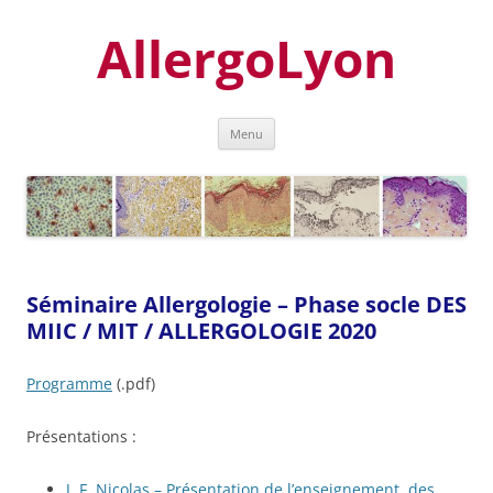
Aller
au
AllergoLyon
contenu
Menu
Séminaire Allergologie – Phase socle DES
MIIC / MIT / ALLERGOLOGIE 2020
Programme
(.pdf)
Présentations :
J. F. Nicolas – Présentation de l’enseignement, des