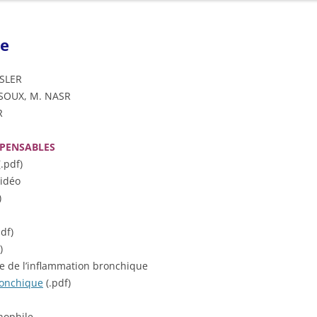
MÉDECINS DU SERVICE
IMMUNOLOGIE POUR LES NULS
DUFRAL (DIPLÔME UNIVERSITAIRE
PATHOLOGIES (MALADIES…)
DERMATITE ATOPIQU
M1 – MASTER IMMUNOLOGIE
ie
FRANCOPHONE D’ALLERGOLOGIE)
PLAN D’ACCÈS
ECZÉMA DE CONTACT
M2R – MASTER BIOLOGIE DE LA
FST MALADIES ALLERGIQUES
ESLER
PEAU
STAGES D’OBSERVATION
HYPERSENSIBILITÉ AU
SSOUX, M. NASR
MASTER 1 ALLERGOLOGIE
MÉDICAMENTS
R
RAPPORT D’ACTIVITÉ
MODULES D’ENSEIGNEMENT
MALADIES ALLERGIQ
SPENSABLES
D’ALLERGOLOGIE AURA
ARCHIVE SERVICE ALLERGOLOGIE
.pdf)
PSORIASIS
MASTERCLASS ALLERGOLOGIE ET
idéo
IMMUNOLOGIE CLINIQUE
URTICAIRE CHRONIQ
)
BEST OF
df)
)
ARCHIVES
ive de l’inflammation bronchique
ronchique
(.pdf)
nophile