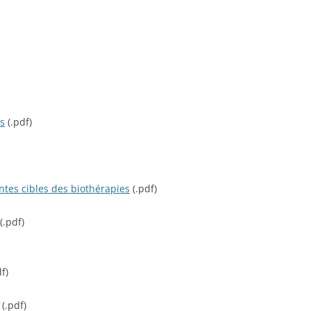
és
(.pdf)
ntes cibles des biothérapies
(.pdf)
(.pdf)
f)
(.pdf)