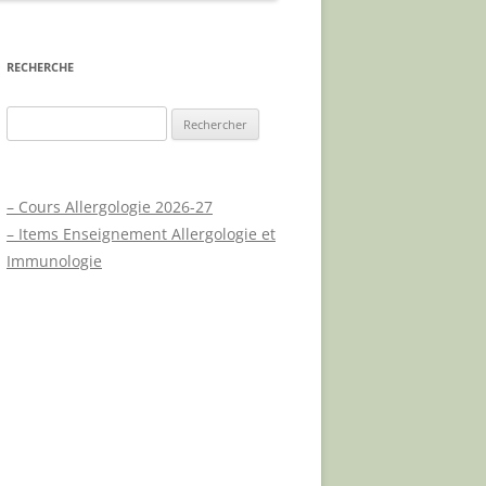
E
RECHERCHE
Rechercher :
X
– Cours Allergologie 2026-27
UES
– Items Enseignement Allergologie et
A.P.L.C.P.
Immunologie
UE
JOURNÉE MONDIALE DU
PSORIASIS
NOUVEAUX TRAITEMENTS
PSORIASIS – PHYSIOPATHOLOGIE