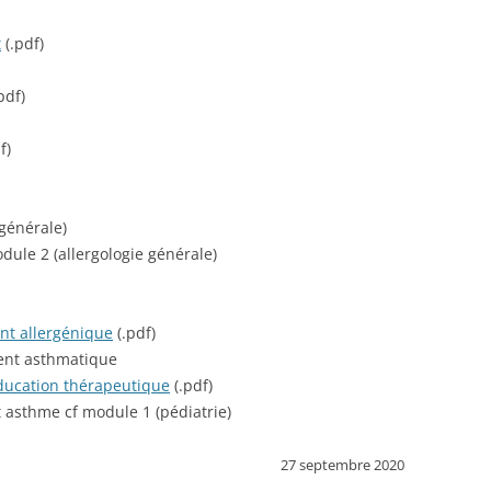
t
(.pdf)
pdf)
f)
 générale)
ule 2 (allergologie générale)
nt allergénique
(.pdf)
ient asthmatique
ducation thérapeutique
(.pdf)
sthme cf module 1 (pédiatrie)
27 septembre 2020