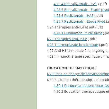
4.23.4 Benralizumab – HAS
(.pdf)
4.23.5 Benralizumab – Etude pivo
4.23.6 Reslizumab – HAS
(.pdf)
4.23.7 Reslizumab – Etude Pivot
(.
4.24 Thérapies anti-IL4 et anti-IL13
4.24.1 Dupilumab Etude pivot
(.pd
4.25 Thérapies anti-TSLP
(.pdf)
4.26 Thermoplastie bronchique
(.pdf)
4.27 Anti H1 cf module 2 (allergologie
4.28 Immunothérapie spécifique cf mod
EDUCATION THERAPEUTIQUE
4.29 Prise en charge de l’environneme
4.30 Education thérapeutique du pat
4.30.1 Recommandations pour l’é
4.30.2 Education thérapeutique et a