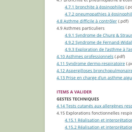
4.7.1 bronchite à éosinophiles
(.pd
4.7.2 pneumopathies à éosinophi
4.8 Asthme difficile à contrôler
(.pdf)
4.9 Asthmes particuliers
4.9.1 Syndrome de Churg & Strau
4.9.2 Syndrome de Fernand-Widal
4.9.3 Exploration de l’asthme à l’a
4.10 Asthmes professionnels
(.pdf)
4.11 Syndrome dermo-respiratoire
(.p
4.12 Aspergilloses bronchopulmonair
4.13 Prise en charge d’un asthme aigu
ITEMS A VALIDER
GESTES TECHNIQUES
4.14 Tests cutanés aux allergènes resp
4.15 Explorations fonctionnelles respi
4.15.1 Réalisation et interprétatio
4.15.2 Réalisation et interprétation