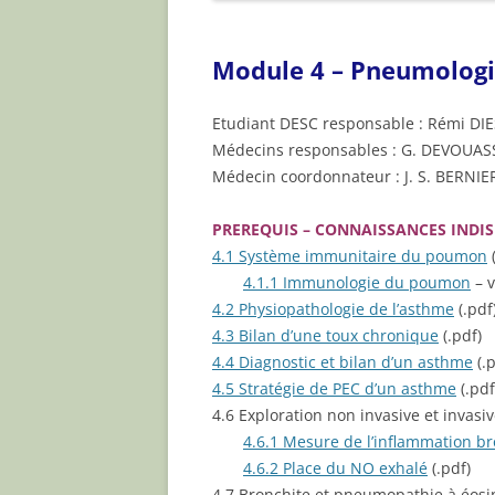
ARTICLES
Module 4 – Pneumolog
Etudiant DESC responsable : Rémi DI
Médecins responsables : G. DEVOUA
Médecin coordonnateur : J. S. BERNIE
PREREQUIS – CONNAISSANCES INDI
4.1 Système immunitaire du poumon
(
4.1.1 Immunologie du poumon
– v
4.2 Physiopathologie de l’asthme
(.pdf
4.3 Bilan d’une toux chronique
(.pdf)
4.4 Diagnostic et bilan d’un asthme
(.p
4.5 Stratégie de PEC d’un asthme
(.pdf
4.6 Exploration non invasive et invas
4.6.1 Mesure de l’inflammation b
4.6.2 Place du NO exhalé
(.pdf)
4.7 Bronchite et pneumopathie à éosi