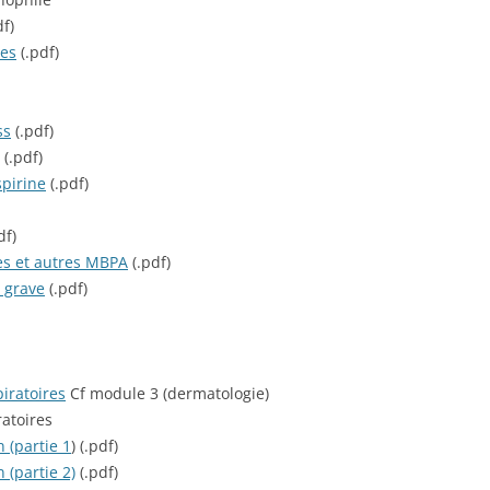
f)
les
(.pdf)
ss
(.pdf)
(.pdf)
spirine
(.pdf)
df)
es et autres MBPA
(.pdf)
 grave
(.pdf)
iratoires
Cf module 3 (dermatologie)
ratoires
n (partie 1
) (.pdf)
 (partie 2)
(.pdf)