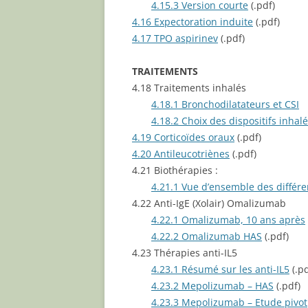
4.15.3 Version courte
(.pdf)
4.16 Expectoration induite
(.pdf)
4.17 TPO aspirinev
(.pdf)
TRAITEMENTS
4.18 Traitements inhalés
4.18.1 Bronchodilatateurs et CSI
4.18.2 Choix des dispositifs inhal
4.19 Corticoïdes oraux
(.pdf)
4.20 Antileucotriènes
(.pdf)
4.21 Biothérapies :
4.21.1 Vue d’ensemble des différe
4.22 Anti-IgE (Xolair) Omalizumab
4.22.1 Omalizumab, 10 ans après
4.22.2 Omalizumab HAS
(.pdf)
4.23 Thérapies anti-IL5
4.23.1 Résumé sur les anti-IL5
(.pd
4.23.2 Mepolizumab – HAS
(.pdf)
4.23.3 Mepolizumab – Etude pivot