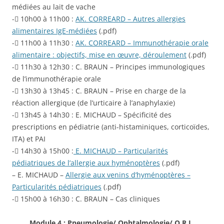
médiées au lait de vache
- 10h00 à 11h00 :
AK. CORREARD – Autres allergies
alimentaires IgE-médiées
(.pdf)
- 11h00 à 11h30 :
AK. CORREARD – Immunothérapie orale
alimentaire : objectifs, mise en œuvre, déroulement
(.pdf)
- 11h30 à 12h30 : C. BRAUN – Principes immunologiques
de l’immunothérapie orale
- 13h30 à 13h45 : C. BRAUN – Prise en charge de la
réaction allergique (de l’urticaire à l’anaphylaxie)
- 13h45 à 14h30 : E. MICHAUD – Spécificité des
prescriptions en pédiatrie (anti-histaminiques, corticoïdes,
ITA) et PAI
- 14h30 à 15h00 :
E. MICHAUD – Particularités
pédiatriques de l’allergie aux hyménoptères
(.pdf)
– E. MICHAUD –
Allergie aux venins d’hyménoptères –
Particularités pédiatriques
(.pdf)
- 15h00 à 16h30 : C. BRAUN – Cas cliniques
Module 4 : Pneumologie/ Ophtalmologie/ O.R.L.