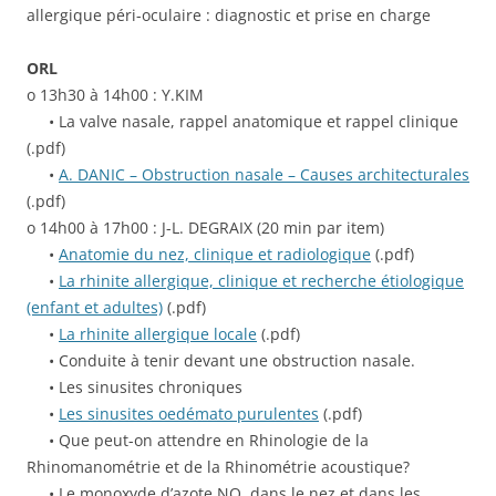
allergique péri-oculaire : diagnostic et prise en charge
ORL
o 13h30 à 14h00 : Y.KIM
• La valve nasale, rappel anatomique et rappel clinique
(.pdf)
•
A. DANIC – Obstruction nasale – Causes architecturales
(.pdf)
o 14h00 à 17h00 : J-L. DEGRAIX (20 min par item)
•
Anatomie du nez, clinique et radiologique
(.pdf)
•
La rhinite allergique, clinique et recherche étiologique
(enfant et adultes)
(.pdf)
•
La rhinite allergique locale
(.pdf)
• Conduite à tenir devant une obstruction nasale.
• Les sinusites chroniques
•
Les sinusites oedémato purulentes
(.pdf)
• Que peut-on attendre en Rhinologie de la
Rhinomanométrie et de la Rhinométrie acoustique?
• Le monoxyde d’azote NO, dans le nez et dans les