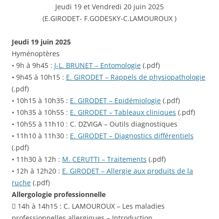
Jeudi 19 et Vendredi 20 juin 2025
(E.GIRODET- F.GODESKY-C.LAMOUROUX )
Jeudi 19 juin 2025
Hyménoptères
• 9h à 9h45 :
J-L. BRUNET – Entomologie
(.pdf)
• 9h45 à 10h15 :
E. GIRODET – Rappels de physiopathologie
(.pdf)
• 10h15 à 10h35 :
E. GIRODET – Epidémiologie
(.pdf)
• 10h35 à 10h55 :
E. GIRODET – Tableaux cliniques
(.pdf)
• 10h55 à 11h10 : C. DZVIGA – Outils diagnostiques
• 11h10 à 11h30 :
E. GIRODET – Diagnostics différentiels
(.pdf)
• 11h30 à 12h :
M. CERUTTI – Traitements
(.pdf)
• 12h à 12h20 :
E. GIRODET – Allergie aux produits de la
ruche
(.pdf)
Allergologie professionnelle
 14h à 14h15 : C. LAMOUROUX – Les maladies
professionnelles allergiques – Introduction