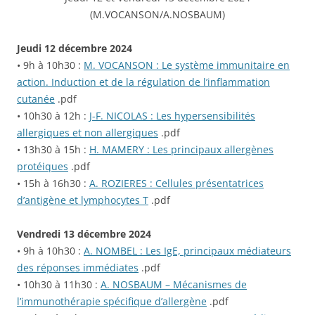
(M.VOCANSON/A.NOSBAUM)
Jeudi 12 décembre 2024
• 9h à 10h30 :
M. VOCANSON : Le système immunitaire en
action. I
nduction et de la régulation de l’inflammation
cutanée
.pdf
• 10h30 à 12h :
J-F. NICOLAS : Les hypersensibilités
allergiques et non allergiques
.pdf
• 13h30 à 15h :
H. MAMERY : Les principaux allergènes
protéiques
.pdf
• 15h à 16h30 :
A. ROZIERES : Cellules présentatrices
d’antigène et lymphocytes T
.pdf
Vendredi 13 décembre 2024
• 9h à 10h30 :
A. NOMBEL : Les IgE, principaux médiateurs
des réponses immédiates
.pdf
• 10h30 à 11h30 :
A. NOSBAUM – Mécanismes de
l’immunothérapie spécifique d’allergène
.pdf