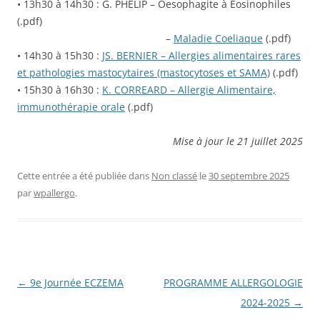
• 13h30 à 14h30 : G. PHELIP – Oesophagite à Eosinophiles
(.pdf)
–
Maladie Coeliaque
(.pdf)
• 14h30 à 15h30 :
JS. BERNIER – Allergies alimentaires rares
et pathologies mastocytaires (mastocytoses et SAMA)
(.pdf)
• 15h30 à 16h30 :
K. CORREARD – Allergie Alimentaire,
immunothérapie orale
(.pdf)
Mise à jour le 21 juillet 2025
Cette entrée a été publiée dans
Non classé
le
30 septembre 2025
par
wpallergo
.
Navigation
←
9e Journée ECZEMA
PROGRAMME ALLERGOLOGIE
des
2024-2025
→